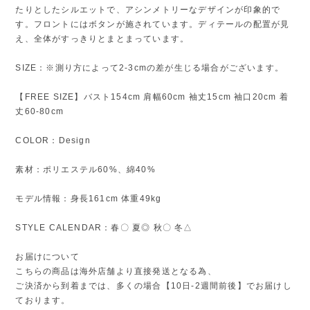
たりとしたシルエットで、アシンメトリーなデザインが印象的で
す。フロントにはボタンが施されています。ディテールの配置が見
え、全体がすっきりとまとまっています。
SIZE：※測り方によって2-3cmの差が生じる場合がございます。
【FREE SIZE】バスト154cm 肩幅60cm 袖丈15cm 袖口20cm 着
丈60-80cm
COLOR：Design
素材：ポリエステル60%、綿40%
モデル情報：身長161cm 体重49kg
STYLE CALENDAR：春〇 夏◎ 秋〇 冬△
お届けについて
こちらの商品は海外店舗より直接発送となる為、
ご決済から到着までは、多くの場合【10日-2週間前後】でお届けし
ております。