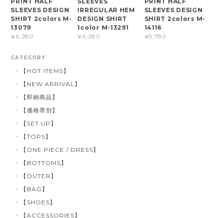
PRINT HALF
SLEEVES
PRINT HALF
SLEEVES DESIGN
IRREGULAR HEM
SLEEVES DESIGN
SHIRT 2colors M-
DESIGN SHIRT
SHIRT 2colors M-
13079
1color M-13291
14116
¥6,280
¥6,280
¥5,780
CATEGORY
【HOT ITEMS】
【NEW ARRIVAL】
【即納商品】
【価格帯別】
【SET UP】
【TOPS】
【ONE PIECE / DRESS】
【BOTTOMS】
【OUTER】
【BAG】
【SHOES】
【ACCESSORIES】