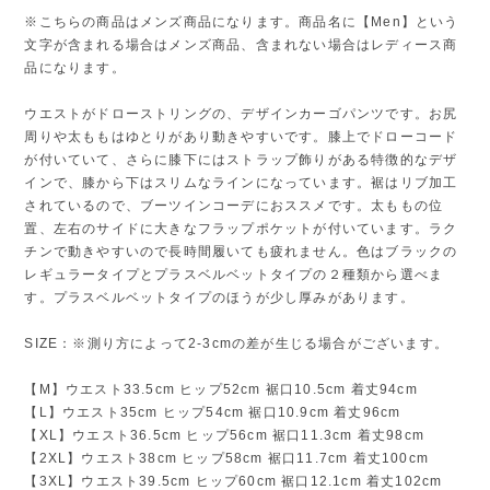
※こちらの商品はメンズ商品になります。商品名に【Men】という
文字が含まれる場合はメンズ商品、含まれない場合はレディース商
品になります。
ウエストがドローストリングの、デザインカーゴパンツです。お尻
周りや太ももはゆとりがあり動きやすいです。膝上でドローコード
が付いていて、さらに膝下にはストラップ飾りがある特徴的なデザ
インで、膝から下はスリムなラインになっています。裾はリブ加工
されているので、ブーツインコーデにおススメです。太ももの位
置、左右のサイドに大きなフラップポケットが付いています。ラク
チンで動きやすいので長時間履いても疲れません。色はブラックの
レギュラータイプとプラスベルベットタイプの２種類から選べま
す。プラスベルベットタイプのほうが少し厚みがあります。
SIZE：※測り方によって2-3cmの差が生じる場合がございます。
【M】ウエスト33.5cm ヒップ52cm 裾口10.5cm 着丈94cm
【L】ウエスト35cm ヒップ54cm 裾口10.9cm 着丈96cm
【XL】ウエスト36.5cm ヒップ56cm 裾口11.3cm 着丈98cm
【2XL】ウエスト38cm ヒップ58cm 裾口11.7cm 着丈100cm
【3XL】ウエスト39.5cm ヒップ60cm 裾口12.1cm 着丈102cm