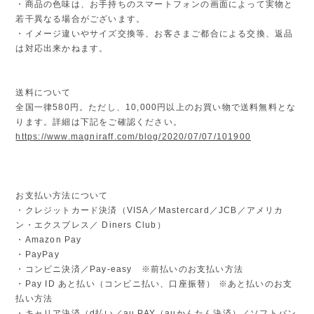
・商品の色味は、お手持ちのスマートフォンの画面によって実物と
若干異なる場合がございます。
・イメージ違いやサイズ交換等、お客さまご都合による交換、返品
は対応出来かねます。
送料について
全国一律580円。ただし、10,000円以上のお買い物で送料無料とな
ります。詳細は下記をご確認ください。
https://www.magniraff.com/blog/2020/07/07/101900
お支払い方法について
・クレジットカード決済（VISA／Mastercard／JCB／アメリカ
ン・エクスプレス／ Diners Club）
・Amazon Pay
・PayPay
・コンビニ決済／Pay-easy ※前払いのお支払い方法
・Pay ID あと払い（コンビニ払い、口座振替） ※あと払いのお支
払い方法
・キャリア決済（d払い／au PAY（auかんたん決済）／ソフトバン