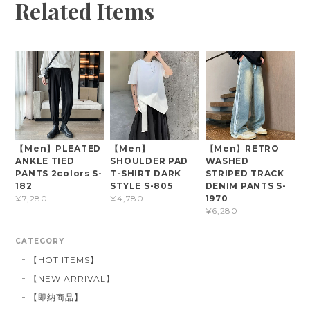
Related Items
【Men】PLEATED
【Men】
【Men】RETRO
ANKLE TIED
SHOULDER PAD
WASHED
PANTS 2colors S-
T-SHIRT DARK
STRIPED TRACK
182
STYLE S-805
DENIM PANTS S-
1970
¥7,280
¥4,780
¥6,280
CATEGORY
【HOT ITEMS】
【NEW ARRIVAL】
【即納商品】