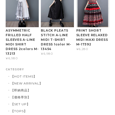
ASYMMETRIC
BLACK PLEATS
PRINT SHORT
FRILLED HALF
STITCH A-LINE
SLEEVE RELAXED
SLEEVES A-LINE
MIDI T-SHIRT
MIDI MAXI DRESS
MIDI SHIRT
DRESS 1color M-
M-17392
DRESS 2colors M-
13454
¥6,280
13213
¥6,980
¥6,980
CATEGORY
【HOT ITEMS】
【NEW ARRIVAL】
【即納商品】
【価格帯別】
【SET UP】
【TOPS】