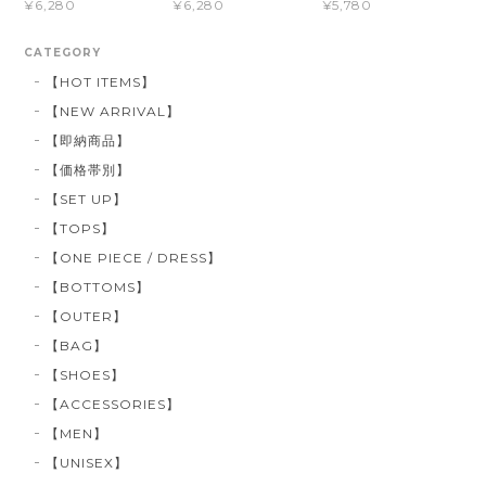
¥6,280
¥6,280
¥5,780
CATEGORY
【HOT ITEMS】
【NEW ARRIVAL】
【即納商品】
【価格帯別】
【SET UP】
【TOPS】
【ONE PIECE / DRESS】
【BOTTOMS】
【OUTER】
【BAG】
【SHOES】
【ACCESSORIES】
【MEN】
【UNISEX】