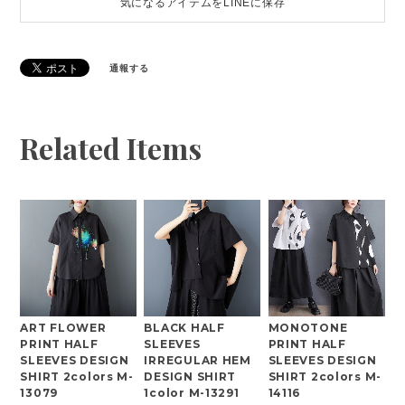
気になるアイテムをLINEに保存
通報する
Related Items
ART FLOWER
BLACK HALF
MONOTONE
PRINT HALF
SLEEVES
PRINT HALF
SLEEVES DESIGN
IRREGULAR HEM
SLEEVES DESIGN
SHIRT 2colors M-
DESIGN SHIRT
SHIRT 2colors M-
13079
1color M-13291
14116