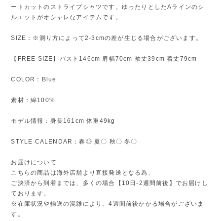
ートカットのストライプシャツです。ゆったりとしたAラインのシ
ルエットがオシャレなアイテムです。
SIZE：※測り方によって2-3cmの差が生じる場合がございます。
【FREE SIZE】バスト146cm 肩幅70cm 袖丈39cm 着丈79cm
COLOR：Blue
素材：綿100%
モデル情報：身長161cm 体重49kg
STYLE CALENDAR：春◎ 夏〇 秋〇 冬〇
お届けについて
こちらの商品は海外店舗より直接発送となる為、
ご決済から到着までは、多くの場合【10日-2週間前後】でお届けし
ております。
※在庫状況や輸送の混雑により、4週間前後かかる場合がございま
す。