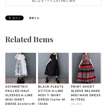
気になるアイテムをLINEに保存
通報する
Related Items
ASYMMETRIC
BLACK PLEATS
PRINT SHORT
FRILLED HALF
STITCH A-LINE
SLEEVE RELAXED
SLEEVES A-LINE
MIDI T-SHIRT
MIDI MAXI DRESS
MIDI SHIRT
DRESS 1color M-
M-17392
DRESS 2colors M-
13454
¥6,280