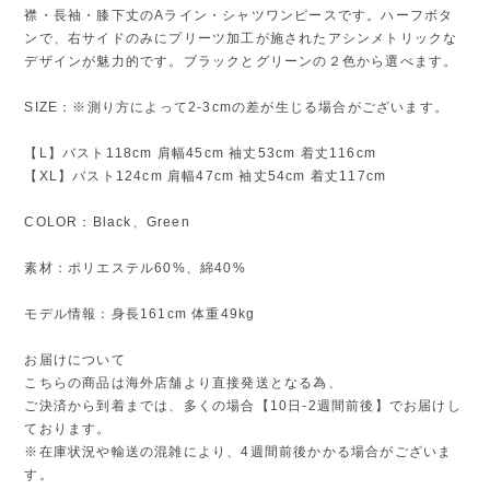
襟・長袖・膝下丈のAライン・シャツワンピースです。ハーフボタ
ンで、右サイドのみにプリーツ加工が施されたアシンメトリックな
デザインが魅力的です。ブラックとグリーンの２色から選べます。
SIZE：※測り方によって2-3cmの差が生じる場合がございます。
【L】バスト118cm 肩幅45cm 袖丈53cm 着丈116cm
【XL】バスト124cm 肩幅47cm 袖丈54cm 着丈117cm
COLOR：Black、Green
素材：ポリエステル60%、綿40%
モデル情報：身長161cm 体重49kg
お届けについて
こちらの商品は海外店舗より直接発送となる為、
ご決済から到着までは、多くの場合【10日-2週間前後】でお届けし
ております。
※在庫状況や輸送の混雑により、4週間前後かかる場合がございま
す。