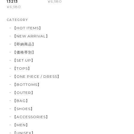
13213
¥6,980
¥6,980
CATEGORY
【HOT ITEMS】
【NEW ARRIVAL】
【即納商品】
【価格帯別】
【SET UP】
【TOPS】
【ONE PIECE / DRESS】
【BOTTOMS】
【OUTER】
【BAG】
【SHOES】
【ACCESSORIES】
【MEN】
【UNISEX】