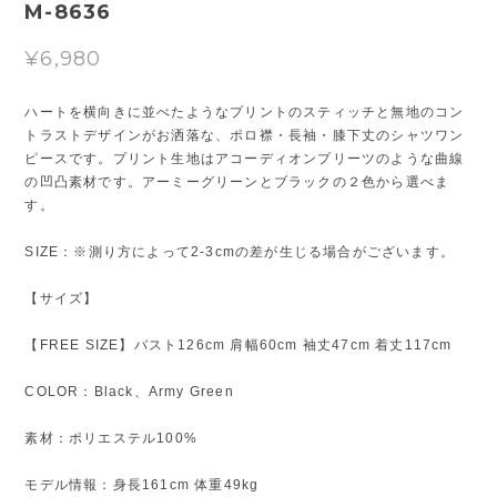
M-8636
¥6,980
ハートを横向きに並べたようなプリントのスティッチと無地のコン
トラストデザインがお洒落な、ポロ襟・長袖・膝下丈のシャツワン
ピースです。プリント生地はアコーディオンプリーツのような曲線
の凹凸素材です。アーミーグリーンとブラックの２色から選べま
す。
SIZE：※測り方によって2-3cmの差が生じる場合がございます。
【サイズ】
【FREE SIZE】バスト126cm 肩幅60cm 袖丈47cm 着丈117cm
COLOR：Black、Army Green
素材：ポリエステル100%
モデル情報：身長161cm 体重49kg