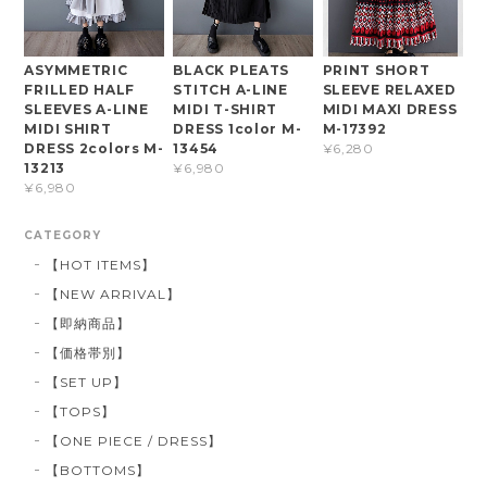
ASYMMETRIC
BLACK PLEATS
PRINT SHORT
FRILLED HALF
STITCH A-LINE
SLEEVE RELAXED
SLEEVES A-LINE
MIDI T-SHIRT
MIDI MAXI DRESS
MIDI SHIRT
DRESS 1color M-
M-17392
DRESS 2colors M-
13454
¥6,280
13213
¥6,980
¥6,980
CATEGORY
【HOT ITEMS】
【NEW ARRIVAL】
【即納商品】
【価格帯別】
【SET UP】
【TOPS】
【ONE PIECE / DRESS】
【BOTTOMS】