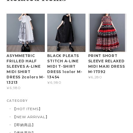
ASYMMETRIC
BLACK PLEATS
PRINT SHORT
FRILLED HALF
STITCH A-LINE
SLEEVE RELAXED
SLEEVES A-LINE
MIDI T-SHIRT
MIDI MAXI DRESS
MIDI SHIRT
DRESS 1color M-
M-17392
DRESS 2colors M-
13454
¥6,280
13213
¥6,980
¥6,980
CATEGORY
【HOT ITEMS】
【NEW ARRIVAL】
【即納商品】
【価格帯別】