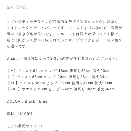
¥6,780
タグやスティッチラインが特徴的なデザインポケットがお洒落な、
ワイドレッグのデニムパンツです。ウエストはゴムなので、着脱が
簡単で履き心地が良いです。シルエットは股上が深いワイド幅で、
裾はに向かって徐々に絞られています。ブラックとブルーの２色か
ら選べます。
SIZE：※測り方によって2-3cmの差が生じる場合がございます。
【M】ウエスト64cm ヒップ118cm 裾周り35cm 着丈93cm
【L】ウエスト66cm ヒップ120cm 裾周り36cm 着丈94cm
【XL】ウエスト68cm ヒップ122cm 裾周り37cm 着丈95cm
【2XL】ウエスト70cm ヒップ124cm 裾周り38cm 着丈96cm
COLOR：Black、Blue
素材：綿100%
モデル着用サイズ：L