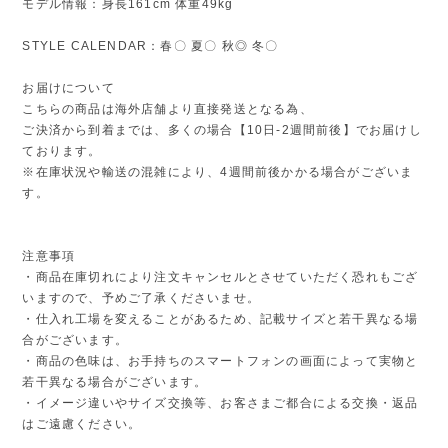
モデル情報：身長161cm 体重49kg
STYLE CALENDAR：春〇 夏〇 秋◎ 冬〇
お届けについて
こちらの商品は海外店舗より直接発送となる為、
ご決済から到着までは、多くの場合【10日-2週間前後】でお届けし
ております。
※在庫状況や輸送の混雑により、4週間前後かかる場合がございま
す。
注意事項
・商品在庫切れにより注文キャンセルとさせていただく恐れもござ
いますので、予めご了承くださいませ。
・仕入れ工場を変えることがあるため、記載サイズと若干異なる場
合がございます。
・商品の色味は、お手持ちのスマートフォンの画面によって実物と
若干異なる場合がございます。
・イメージ違いやサイズ交換等、お客さまご都合による交換・返品
はご遠慮ください。