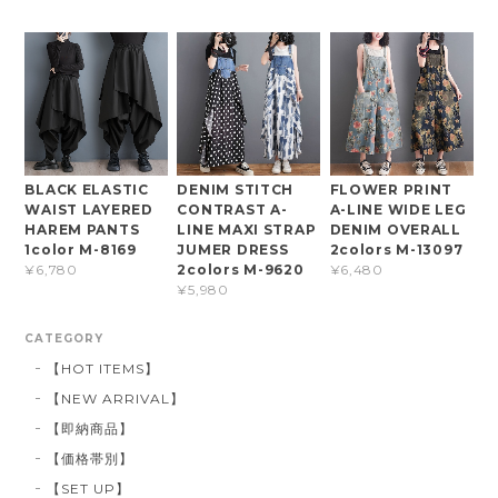
BLACK ELASTIC
DENIM STITCH
FLOWER PRINT
WAIST LAYERED
CONTRAST A-
A-LINE WIDE LEG
HAREM PANTS
LINE MAXI STRAP
DENIM OVERALL
1color M-8169
JUMER DRESS
2colors M-13097
2colors M-9620
¥6,780
¥6,480
¥5,980
CATEGORY
【HOT ITEMS】
【NEW ARRIVAL】
【即納商品】
【価格帯別】
【SET UP】