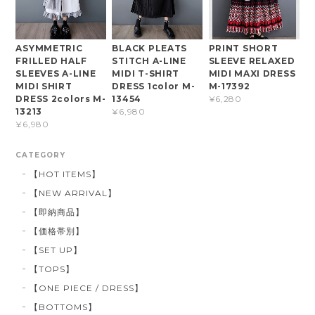
ASYMMETRIC
BLACK PLEATS
PRINT SHORT
FRILLED HALF
STITCH A-LINE
SLEEVE RELAXED
SLEEVES A-LINE
MIDI T-SHIRT
MIDI MAXI DRESS
MIDI SHIRT
DRESS 1color M-
M-17392
DRESS 2colors M-
13454
¥6,280
13213
¥6,980
¥6,980
CATEGORY
【HOT ITEMS】
【NEW ARRIVAL】
【即納商品】
【価格帯別】
【SET UP】
【TOPS】
【ONE PIECE / DRESS】
【BOTTOMS】