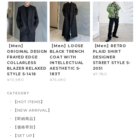
【Men】
【Men】LOOSE
【Men】RETRO
ORIGINAL DESIGN
BLACK TRENCH
PLAID SHIRT
FRAYED EDGE
COAT WITH
DESIGNER
COLLARLESS
INTELLECTUAL
STREET STYLE S-
BLAZER RELAXED
AESTHETIC S-
2051
STYLE S-1416
1837
¥7,780
¥10,980
¥15,480
CATEGORY
【HOT ITEMS】
【NEW ARRIVAL】
【即納商品】
【価格帯別】
【SET UP】