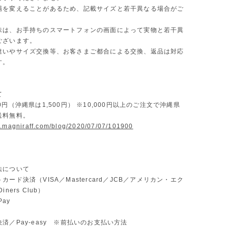
場を変えることがあるため、記載サイズと若干異なる場合がご
味は、お手持ちのスマートフォンの画面によって実物と若干異
ございます。
違いやサイズ交換等、お客さまご都合による交換、返品は対応
す。
て
0円（沖縄県は1,500円） ※10,000円以上のご注文で沖縄県
送料無料。
w.magniraff.com/blog/2020/07/07/101900
法について
カード決済（VISA／Mastercard／JCB／アメリカン・エク
ners Club）
Pay
済／Pay-easy ※前払いのお支払い方法