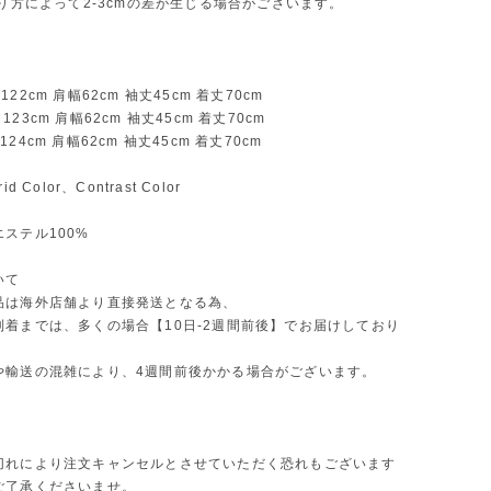
測り方によって2-3cmの差が生じる場合がございます。
22cm 肩幅62cm 袖丈45cm 着丈70cm
23cm 肩幅62cm 袖丈45cm 着丈70cm
24cm 肩幅62cm 袖丈45cm 着丈70cm
d Color、Contrast Color
ステル100%
いて
品は海外店舗より直接発送となる為、
到着までは、多くの場合【10日-2週間前後】でお届けしており
や輸送の混雑により、4週間前後かかる場合がございます。
切れにより注文キャンセルとさせていただく恐れもございます
ご了承くださいませ。