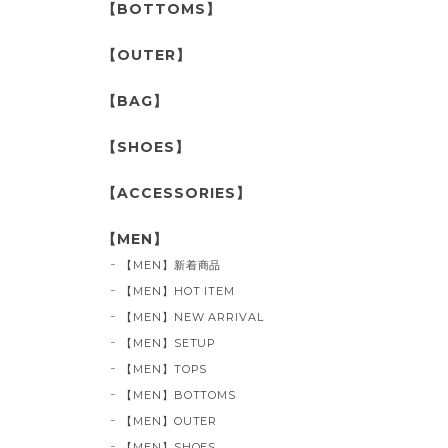
【BOTTOMS】
【OUTER】
【BAG】
【SHOES】
【ACCESSORIES】
【MEN】
【MEN】新着商品
【MEN】HOT ITEM
【MEN】NEW ARRIVAL
【MEN】SETUP
【MEN】TOPS
【MEN】BOTTOMS
【MEN】OUTER
【MEN】SHOES