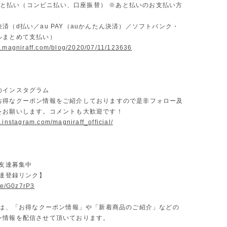
D あと払い（コンビニ払い、口座振替） ※あと払いのお支払い方
済（d払い／au PAY（auかんたん決済）／ソフトバンク・
ルまとめて支払い）
w.magniraff.com/blog/2020/07/11/123636
のインスタグラム
お得なクーポン情報をご紹介しておりますので是非フォロー及
をお願いします。コメントも大歓迎です！
.instagram.com/magniraff_official/
お友達募集中
友達登録リンク】
.ee/G0z7rP3
Eでは、「お得なクーポン情報」や「新着商品のご紹介」などの
ン情報を配信させて頂いております。