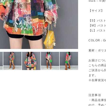
SIZE：※
【サイズ】
【S】バスト1
【M】バスト1
【L】バスト1
COLOR：Gri
素材：ポリエ
お届けにつ
こちらの商
ご決済から
ます。
※在庫状況
注意事項
・商品在庫
ので、予め