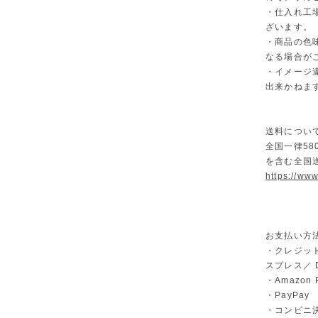
・仕入れ工
ざいます。
・商品の色
なる場合が
・イメージ
出来かねま
送料につい
全国一律58
を含む全国
https://ww
お支払い方
・クレジット
スプレス／ Di
・Amazon 
・PayPay
・コンビニ決