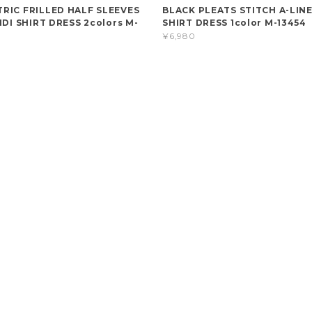
RIC FRILLED HALF SLEEVES
BLACK PLEATS STITCH A-LINE
IDI SHIRT DRESS 2colors M-
SHIRT DRESS 1color M-13454
¥6,980