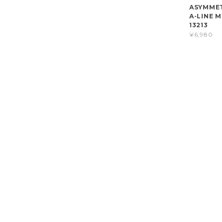
ASYMMET
A-LINE M
13213
¥6,980